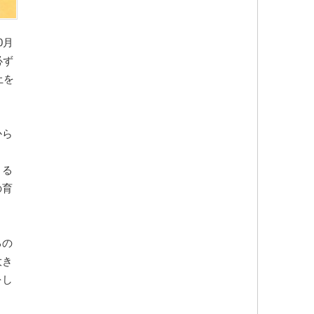
0月
必ず
土を
から
ま
きる
の育
るの
大き
をし