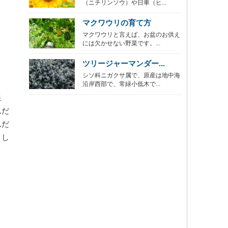
（ニチリンソウ）や日車（ヒ...
マクワウリの育て方
マクワウリと言えば、お盆のお供え
には欠かせない野菜です。...
ツリージャーマンダー...
シソ科ニガクサ属で、原産は地中海
沿岸西部で、常緑小低木で...
皇
んだ
んだ
まし