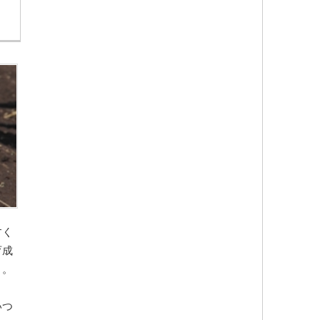
すく
育成
う。
いつ