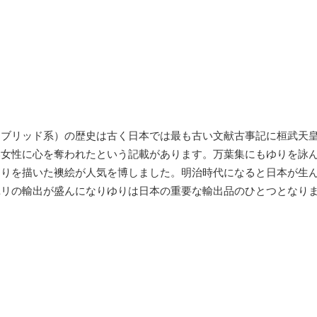
イブリッド系）の歴史は古く日本では最も古い文献古事記に桓武天
い女性に心を奪われたという記載があります。万葉集にもゆりを詠
ゆりを描いた襖絵が人気を博しました。明治時代になると日本が生
ユリの輸出が盛んになりゆりは日本の重要な輸出品のひとつとなり