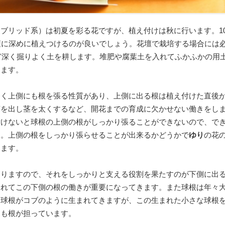
ブリッド系）は初夏を彩る花ですが、植え付けは秋に行います。1
壇に深めに植えつけるのが良いでしょう。花壇で栽培する場合には
ほど深く掘りよく土を耕します。堆肥や腐葉土を入れてふかふかの用
けます。
なく上側にも根を張る性質があり、上側に出る根は植え付けた直後
芽を出し茎を太くするなど、開花までの育成に欠かせない働きをし
付けないと球根の上側の根がしっかり張ることができないので、で
う。上側の根をしっかり張らせることが出来るかどうかで
ゆり
の花
きます。
なりますので、それをしっかりと支える役割を果たすのが下側に出
つれてこの下側の根の働きが重要になってきます。また球根は年々
い球根がコブのように生まれてきますが、この生まれた小さな球根
きも根が担っています。