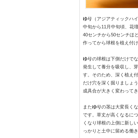
ゆり
（アジアティックハイ
中旬から11月中旬頃、花
40センチから50センチ
作ってから球根を植え付
ゆり
の球根は下側だけで
発生して養分を吸収し、
す。そのため、深く植え
だけ穴を深く掘りましょ
成具合が大きく変わって
また
ゆり
の茎は大変長く
です。草丈が高くなるに
くなり球根の上側に新し
っかりと土中に留める働