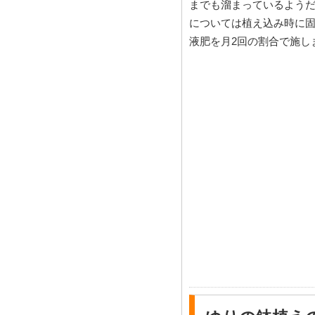
までも溜まっているよう
については植え込み時に
液肥を月2回の割合で施し