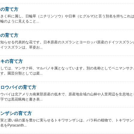
りの育て方
はきく科に属し、日輪草（ニチリンソウ）や日車（ヒグルマ)と言う別名を持ちこれ
輪のように見えること...
ンの育て方
を知らせる代表的な花です。日本原産のスズランとヨーロッパ原産のドイツスズラン
イツスズランは、草姿お...
ノキの育て方
としては、マンサク科、マルバノキ属となっています。別の名称としてベニマンサク
す。園芸分類としては庭...
ナロウバイの育て方
ロウバイは北アメリカ南東部原産の低木で、原産地全域の山林や人里周辺を生息地と
字では黒花蝋梅と書き表...
サンザシの育て方
い実と濃い緑の葉を豊かに実らせるトキワサンザシは、バラ科の植物で、トキワサン
Pyracanth...