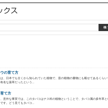
ソウの育て方
ウは、日本でも古くから知られていた植物で、昔の植物の書物にも載せてあるくらい
有名な薬草だったという...
の育て方
て、意外な事実では、このタバコはナス科の植物ということで、タバコ属の多年草と
です。どう見てもタバコ...