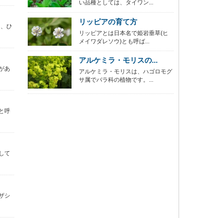
い品種としては、タイワン...
リッピアの育て方
は、ひ
リッピアとは日本名で姫岩垂草(ヒ
メイワダレソウ)とも呼ば...
アルケミラ・モリスの...
があ
アルケミラ・モリスは、ハゴロモグ
サ属でバラ科の植物です。...
と呼
して
ザシ