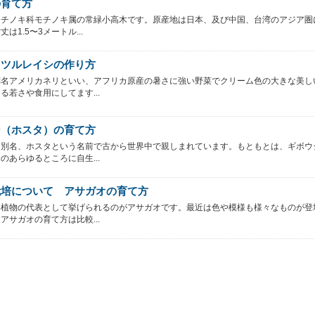
の育て方
モチノキ科モチノキ属の常緑小高木です。原産地は日本、及び中国、台湾のアジア圏
は1.5〜3メートル...
とツルレイシの作り方
別名アメリカネリといい、アフリカ原産の暑さに強い野菜でクリーム色の大きな美し
る若さや食用にしてます...
シ（ホスタ）の育て方
は別名、ホスタという名前で古から世界中で親しまれています。もともとは、ギボウ
のあらゆるところに自生...
栽培について アサガオの育て方
い植物の代表として挙げられるのがアサガオです。最近は色や模様も様々なものが登
アサガオの育て方は比較...