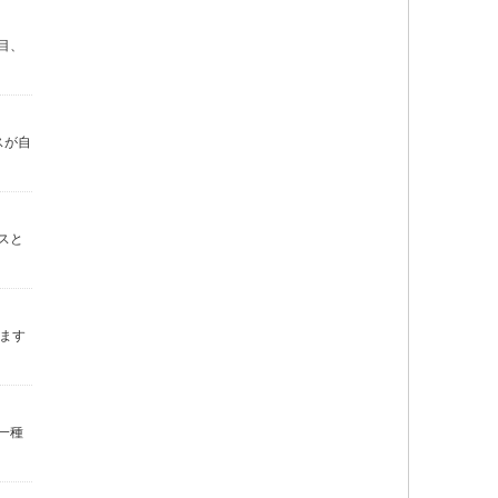
目、
スが自
スと
ます
一種