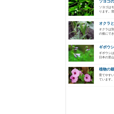
ソヨゴ
ソヨゴは
ります。背丈
オクラ
オクラは
の後にでき
ギボウ
ギボウシ
日本の里山
植物の
育てやす
ています。