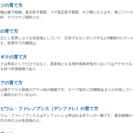
ウジの育て方
植物は被子植物、真正双子葉類、コア真正双子葉類、キク類になります。更にツツジ
科、ヤブコウジ亜科とな...
スの育て方
を主とし世界じゅうを生息地としていて、日本でもセンダングサなど6種類のビデン
す。世界中での種類は...
マギクの育て方
ギクは和名としてだけではなく、原産地となる地中海海岸地方においてはアナキクル
を持つ外来植物であり、...
ジアの育て方
は南アフリカ原産のアヤメ科の植物です。ケープ地方に10種類あまりが分布してい
く栽培されているもの...
ロビウム・ファレノプシス（デンファレ）の育て方
ビウム・ファレノプシスとはデンファレとも呼ばれる洋ランの一種です。着生植物の
方の木の上が生息地のも...