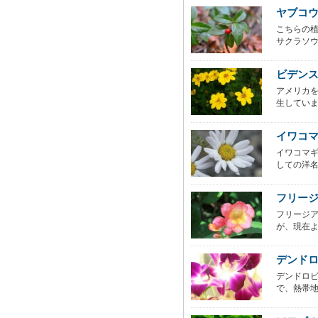
ヤブコ
こちらの
サクラソウ
ビデン
アメリカ
生していま
イワコ
イワコマ
しての洋名
フリー
フリージア
が、現在よ
デンド
デンドロ
で、熱帯地