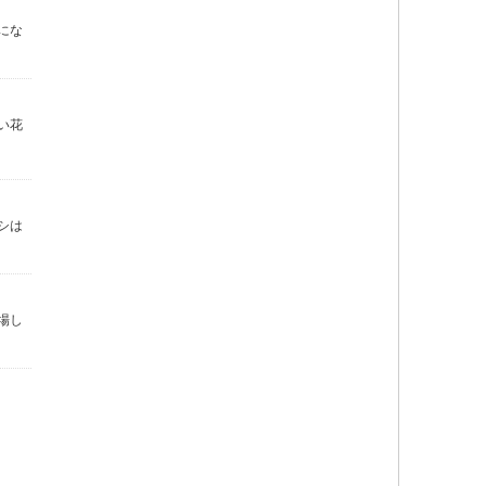
にな
い花
シは
場し