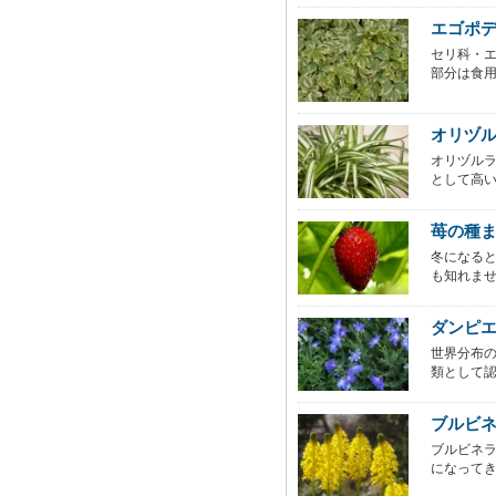
エゴポ
セリ科・
部分は食用
オリヅ
オリヅル
として高い
苺の種
冬になる
も知れませ
ダンピ
世界分布
類として認
ブルビ
ブルビネ
になってき