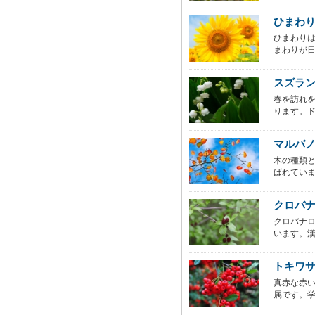
ひまわ
ひまわり
まわりが日
スズラ
春を訪れ
ります。ド
マルバ
木の種類
ばれていま
クロバ
クロバナ
います。漢
トキワ
真赤な赤
属です。学名を