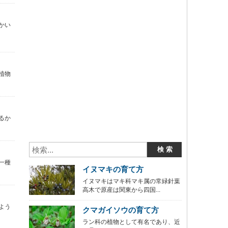
かい
植物
るか
一種
イヌマキの育て方
イヌマキはマキ科マキ属の常緑針葉
高木で原産は関東から四国...
よう
クマガイソウの育て方
ラン科の植物として有名であり、近