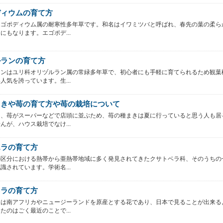
ディウムの育て方
エゴポディウム属の耐寒性多年草です。和名はイワミツバと呼ばれ、春先の葉の柔ら
にもなります。エゴポデ...
ルランの育て方
ランはユリ科オリヅルラン属の常緑多年草で、初心者にも手軽に育てられるため観葉
人気を誇っています。生...
まきや苺の育て方や苺の栽培について
と、苺がスーパーなどで店頭に並ぶため、苺の種まきは夏に行っていると思う人も居
んが、ハウス栽培でなけ...
エラの育て方
の区分における熱帯から亜熱帯地域に多く発見されてきたクサトベラ科、そのうちの
識されています。学術名...
ネラの育て方
ラは南アフリカやニュージーランドを原産とする花であり、日本で見ることが出来る
たのはごく最近のことで...