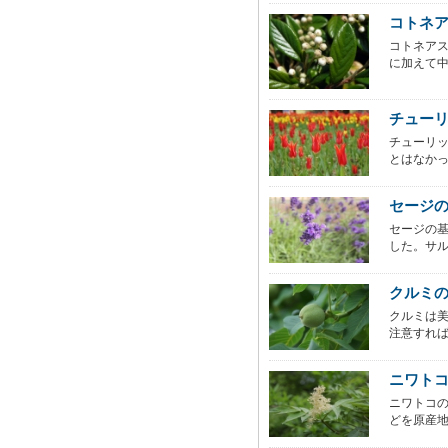
コトネ
コトネア
に加えて中
チュー
チューリ
とはなかっ
セージ
セージの
した。サル
クルミ
クルミは
注意すれば
ニワト
ニワトコ
どを原産地