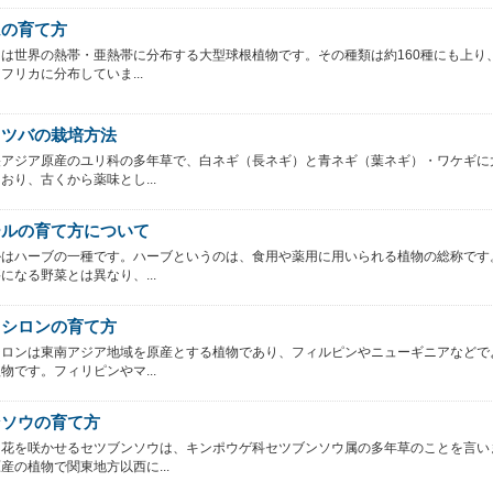
ムの育て方
は世界の熱帯・亜熱帯に分布する大型球根植物です。その種類は約160種にも上り
フリカに分布していま...
ミツバの栽培方法
央アジア原産のユリ科の多年草で、白ネギ（長ネギ）と青ネギ（葉ネギ）・ワケギに
おり、古くから薬味とし...
ールの育て方について
ルはハーブの一種です。ハーブというのは、食用や薬用に用いられる植物の総称です
になる野菜とは異なり、...
キシロンの育て方
シロンは東南アジア地域を原産とする植物であり、フィルピンやニューギニアなどで
物です。フィリピンやマ...
ンソウの育て方
に花を咲かせるセツブンソウは、キンポウゲ科セツブンソウ属の多年草のことを言い
産の植物で関東地方以西に...