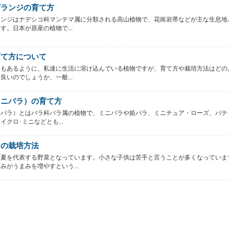
ビランジの育て方
ランジはナデシコ科マンテマ属に分類される高山植物で、花崗岩帯などが主な生息地
す。日本が原産の植物で...
育て方について
にもあるように、私達に生活に溶け込んでいる植物ですが、育て方や栽培方法はどの
良いのでしょうか、一般...
ミニバラ）の育て方
ニバラ）とはバラ科バラ属の植物で、ミニバラや姫バラ、ミニチュア・ローズ、パテ
イクロ･ミニなどとも...
ンの栽培方法
は夏を代表する野菜となっています。小さな子供は苦手と言うことが多くなっていま
みがうまみを増やすという...