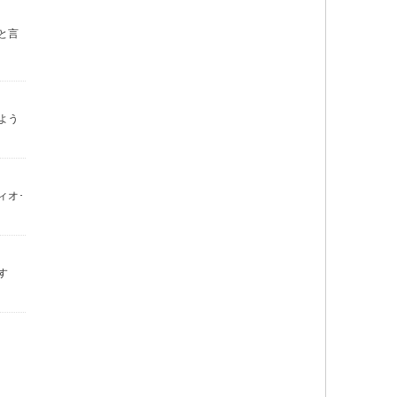
と言
よう
ィオ･
す