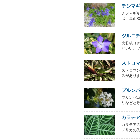
チシマ
チシマギ
は、真正双
ツルニ
夾竹桃（き
といい、ツル
ストロ
ストロマ
スがありま
プルン
プルンバ
リなどと呼
カラテア（
カラテア
メリカの先