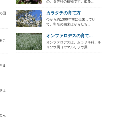
の、タデ科の植物です。姫蔓...
カラタチの育て方
の国
今から約1300年前に伝来してい
て、和名の由来はからたち...
オンファロデスの育て...
るこ
オンファロデスは、ムラサキ科、ル
リソウ属（ヤマルリソウ属...
きま
さえ
とん