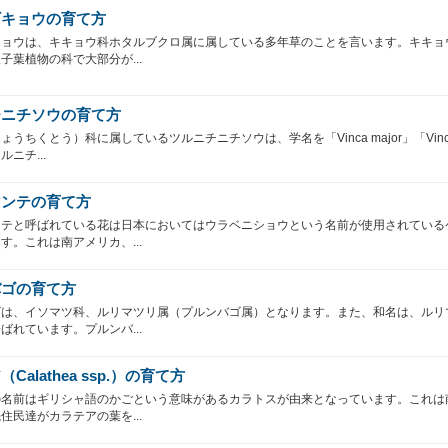
ギキョウの育て方
キョウは、キキョウ科ホタルブクロ属に属している多年草のことを言います。キキョ
子葉植物の科で大部分が...
チニチソウの育て方
ょうちくとう）科に属しているツルニチニチソウは、学名を「Vinca major」「Vin
ニチ...
マンテの育て方
ンテと呼ばれている花は日本においてはウラベニショウという名前が使用されている
す。これは南アメリカ、...
バゴの育て方
ゴは、イソマツ科、ルリマツリ属（プルンバゴ属）となります。また、和名は、ルリ
ばれています。プルンバ...
Calathea ssp.）の育て方
の名前はギリシャ語のかごという意味があるカラトスが由来となっています。これは
住民達がカラテアの葉を...