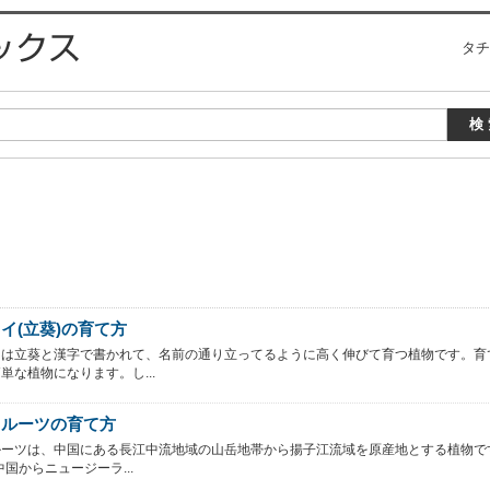
タチ
イ(立葵)の育て方
イは立葵と漢字で書かれて、名前の通り立ってるように高く伸びて育つ植物です。育
単な植物になります。し...
フルーツの育て方
ルーツは、中国にある長江中流地域の山岳地帯から揚子江流域を原産地とする植物で
中国からニュージーラ...