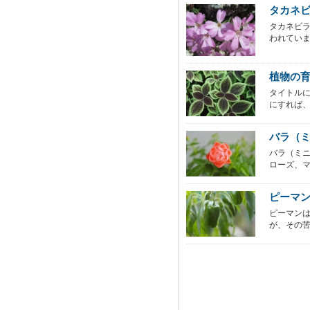
タカネ
タカネビ
われていま
植物の
タイトル
にすれば、
バラ（
バラ（ミ
ローズ、マ
ピーマ
ピーマン
が、その苦