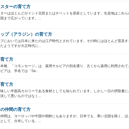
アスターの育て方
スターはほとんどがインド北部またはチベットを原産としています。生息地はこれら
国まで広がっています。...
リップ（アラジン）の育て方
ップにおいては日本に来たのは江戸時代とされています。その時にはほとんど普及す
たようですが大正時代に...
の育て方
基本種、「コモンセージ」は、薬用サルビアの別名通り、古くから薬用に利用されて
ビアは、学名では「Sa...
の育て方
美味しい半面高カロリーである食材としても知られています。しかし一日の摂取量に
決して悪いものではなく...
コの仲間の育て方
の仲間は、ヨーロッパや中国や朝鮮にもありますが、日本でも、寒い北国を除く、ほ
として、分布している、...