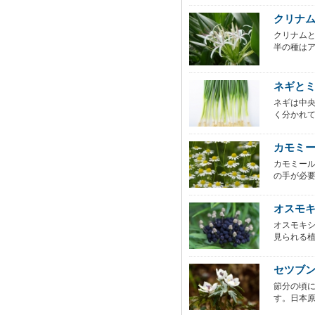
クリナ
クリナムと
半の種はア
ネギと
ネギは中
く分かれて
カモミ
カモミー
の手が必要
オスモ
オスモキ
見られる植
セツブ
節分の頃
す。日本原