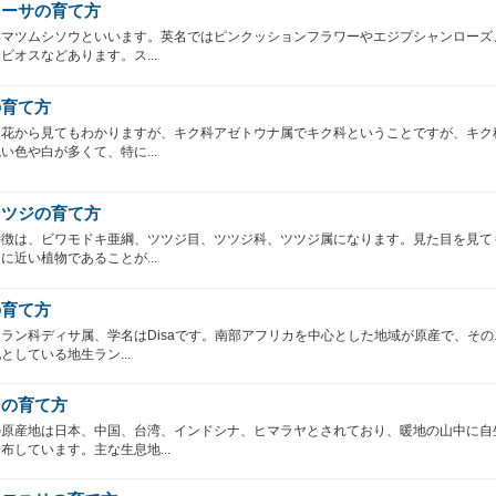
オーサの育て方
洋マツムシソウといいます。英名ではピンクッションフラワーやエジプシャンローズ
ビオスなどあります。ス...
の育て方
は花から見てもわかりますが、キク科アゼトウナ属でキク科ということですが、キク
い色や白が多くて、特に...
ツツジの育て方
特徴は、ビワモドキ亜綱、ツツジ目、ツツジ科、ツツジ属になります。見た目を見て
に近い植物であることが...
の育て方
ラン科ディサ属、学名はDisaです。南部アフリカを中心とした地域が原産で、その
としている地生ラン...
シの育て方
の原産地は日本、中国、台湾、インドシナ、ヒマラヤとされており、暖地の山中に自
布しています。主な生息地...