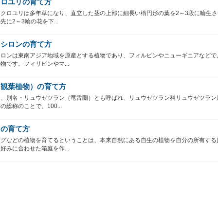
クロユリの育て方
クロユリは多年草になり、直立した茎の上部に細長い楕円形の葉を2～3段に輪生さ
先に2～3輪の花を下...
キシロンの育て方
シロンは東南アジア地域を原産とする植物であり、フィルピンやニューギニアなどで
物です。フィリピンやマ...
（観葉植物）の育て方
は、別名・リュウゼツラン（竜舌蘭）とも呼ばれ、リュウゼツラン科リュウゼツラン
総称のことで、100...
リの育て方
ングなどの植物を育てるということは、本来自然にある自生の植物を自分の所有する
好みに合わせた箱庭を作...