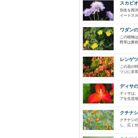
スカビ
別名を西
イートスカ
ワダン
この植物
野草は黄色
レンゲ
この花の
ツジに非常
ディサ
ディサは、
アを生息地
クチナ
クチナシ
し、広く分