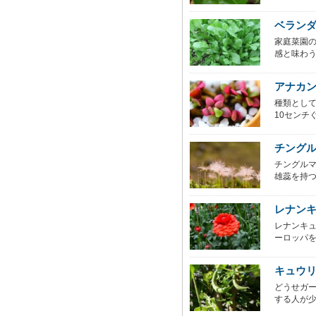
ベラン
家庭菜園
感と味わう
アナカ
種類とし
10センチ
チング
チングル
雄蕊を持つ
レナン
レナンキュ
ーロッパを原
キュウ
どうせガ
する人が少