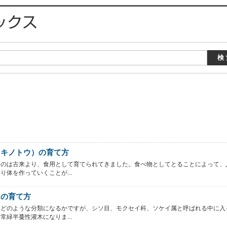
フキノトウ）の育て方
うのは古来より、食用として育てられてきました。食べ物としてとることによって、
り体を作っていくことが...
カの育て方
てどのような分類になるかですが、シソ目、モクセイ科、ソケイ属と呼ばれる中に入
常緑半蔓性灌木になりま...