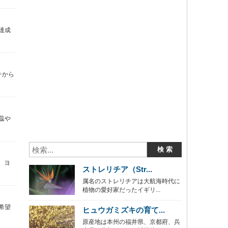
達成
チから
蕊や
ち、ヨ
ストレリチア（Str...
属名のストレリチアは大航海時代に
植物の愛好家だったイギリ...
希望
ヒュウガミズキの育て...
原産地は本州の福井県、京都府、兵