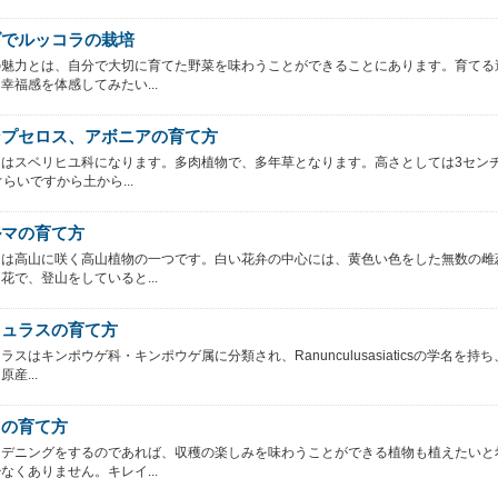
ダでルッコラの栽培
の魅力とは、自分で大切に育てた野菜を味わうことができることにあります。育てる
幸福感を体感してみたい...
ンプセロス、アボニアの育て方
てはスベリヒユ科になります。多肉植物で、多年草となります。高さとしては3セン
ぐらいですから土から...
ルマの育て方
マは高山に咲く高山植物の一つです。白い花弁の中心には、黄色い色をした無数の雌
花で、登山をしていると...
キュラスの育て方
ラスはキンポウゲ科・キンポウゲ属に分類され、Ranunculusasiaticsの学名を持
産...
リの育て方
ーデニングをするのであれば、収穫の楽しみを味わうことができる植物も植えたいと
なくありません。キレイ...