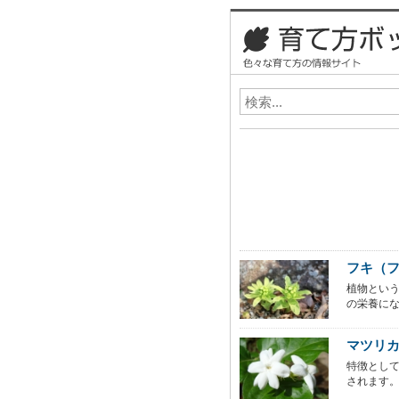
フキ（
植物とい
の栄養にな
マツリ
特徴とし
されます。