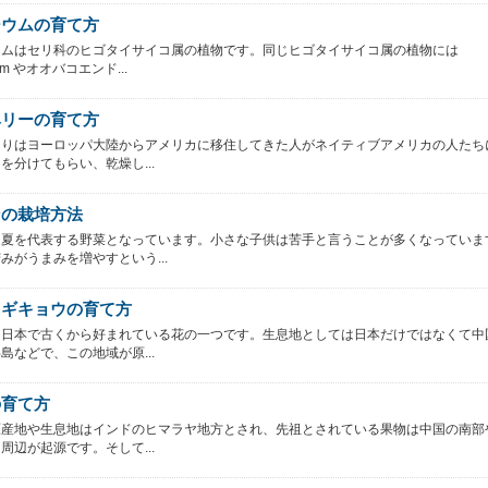
ジウムの育て方
ウムはセリ科のヒゴタイサイコ属の植物です。同じヒゴタイサイコ属の植物には
imum やオオバコエンド...
ベリーの育て方
まりはヨーロッパ大陸からアメリカに移住してきた人がネイティブアメリカの人たち
を分けてもらい、乾燥し...
ンの栽培方法
は夏を代表する野菜となっています。小さな子供は苦手と言うことが多くなっていま
みがうまみを増やすという...
ワギキョウの育て方
は日本で古くから好まれている花の一つです。生息地としては日本だけではなくて中
島などで、この地域が原...
の育て方
原産地や生息地はインドのヒマラヤ地方とされ、先祖とされている果物は中国の南部
周辺が起源です。そして...