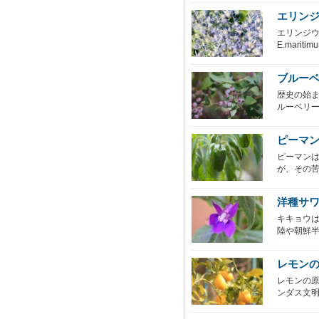
エリン
エリンジ
E.marit
ブルー
歴史の始
ルーベリー
ピーマ
ピーマン
が、その苦
洋種サ
キキョウ
陸や朝鮮半
レモン
レモンの
ンダス文明