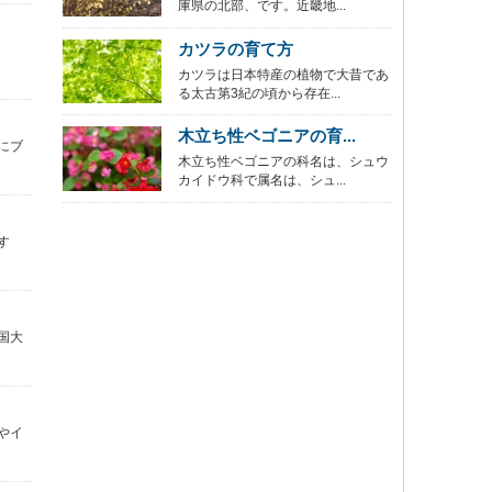
庫県の北部、です。近畿地...
カツラの育て方
カツラは日本特産の植物で大昔であ
る太古第3紀の頃から存在...
木立ち性ベゴニアの育...
にブ
木立ち性ベゴニアの科名は、シュウ
カイドウ科で属名は、シュ...
す
国大
やイ