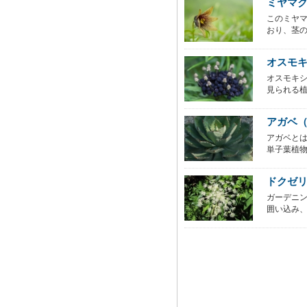
ミヤマ
このミヤマ
おり、茎の
オスモ
オスモキ
見られる植
アガベ
アガベと
単子葉植物の
ドクゼ
ガーデニ
囲い込み、