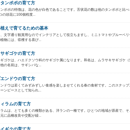
ナタンポポの育て方
タンポポの特徴は、花の色が白色であることです。舌状花の数は他のタンポポと比べ
の頭花に100個程度...
鉢植えで育てるための基本
は、文字通り観賞用なのでインテリアとして役立ちますし、ミニトマトやブルーベリ
植物には、収穫する喜び...
キサギゴケの育て方
サギゴケは、ハエドクソウ科のサギゴケ属になります。和名は、ムラサキサギゴケ（
他の名前は、サギシバな...
プエンドウの育て方
エンドウは若くてみずみずしい食感を楽しませてくれる春の食材です。このスナップ
ーンピースとして知られ...
フィラムの育て方
ィラムは、とても多くの種類がある、洋ランの一種です。ひとつの地域が原産で、そ
元に品種改良や交配が繰...
メイギクの育て方