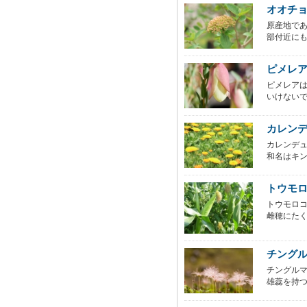
オオチ
原産地で
部付近にも
ピメレ
ピメレア
いけないで
カレン
カレンデ
和名はキン
トウモ
トウモロ
雌穂にたく
チング
チングル
雄蕊を持つ