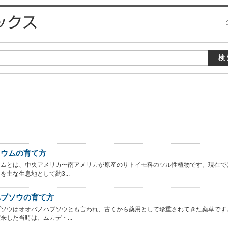
ニウムの育て方
ウムとは、中央アメリカ〜南アメリカが原産のサトイモ科のツル性植物です。現在で
を主な生息地として約3...
ハブソウの育て方
ブソウはオオバノハブソウとも言われ、古くから薬用として珍重されてきた薬草です
来した当時は、ムカデ・...