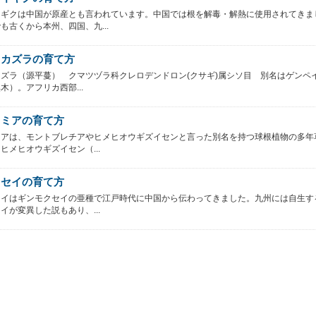
イギクは中国が原産とも言われています。中国では根を解毒・解熱に使用されてきま
も古くから本州、四国、九...
イカズラの育て方
ズラ（源平蔓） クマツヅラ科クレロデンドロン(クサギ)属シソ目 別名はゲンペ
木）。アフリカ西部...
スミアの育て方
ミアは、モントブレチアやヒメヒオウギズイセンと言った別名を持つ球根植物の多年
ヒメヒオウギズイセン（...
クセイの育て方
セイはギンモクセイの亜種で江戸時代に中国から伝わってきました。九州には自生す
イが変異した説もあり、...