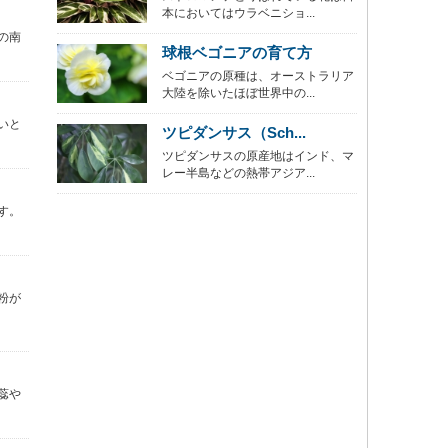
本においてはウラベニショ...
の南
球根ベゴニアの育て方
ベゴニアの原種は、オーストラリア
大陸を除いたほぼ世界中の...
いと
ツピダンサス（Sch...
ツピダンサスの原産地はインド、マ
レー半島などの熱帯アジア...
す。
粉が
蕊や