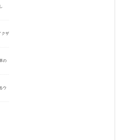
し
イクザ
草の
るウ