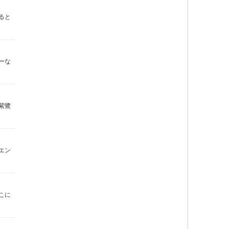
ると
ーな
紫鷺
エン
こに