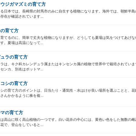
ョウジガマズミの育て方
ある日本では、長崎県の対馬市のみに自生する植物になります。海外では、朝鮮半島
存在が確認されています...
アの育て方
は育てるのに、簡単で丈夫な植物になりますが、どうしても夏場は気をつけてあげな
す。夏場は高温になって...
デュラの育て方
ュラは、キク科カレンデュラ属またはキンセンカ属の植物で世界中で栽培されていま
センカ、別名はポットマ...
ロコシの育て方
コシの育て方のポイントは、日当たり・通気性・水はけが良い場所を選ぶことと、花
さんかかるように株を複...
ルマの育て方
マは高山に咲く高山植物の一つです。白い花弁の中心には、黄色い色をした無数の雌
花で、登山をしていると...