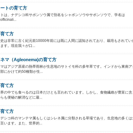
ワートの育て方
ートは、ナデシコ科サポンソウ属で別名をシャボンソウやサボンソウで、学名は
fficinali...
の育て方
史は非常に古く紀元前10000年前には既に人間に認知されており、栽培もされてい
ます。現在我々が口...
ネマ（Agleonema)の育て方
ネマはアジア原産の熱帯雨林が生息地のサトイモ科の多年草です。インドから東南ア
部にかけて約50種類が生...
の育て方
世界の中でも食べるのは日本だけとも言われています。しかし、食物繊維が豊富に含
らも便秘の解消などに最...
の育て方
ナデシコ科のマンテマ属もしくはシレネ属に分類される草場であり、生息地の多くは
言います。また、世界的...