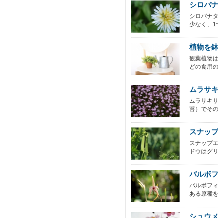
シロバ
シロバナ
少なく、1つ
植物を
観葉植物
どの食用の
ムラサ
ムラサキ
苔）でその
スナッ
スナップ
ドウはグリ
バルボ
バルボフ
ある原種を
シュウ