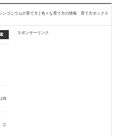
シンゴニウムの育て方 | 色々な育て方の情報 育て方ボックス
スポンサーリンク
は熱
。江