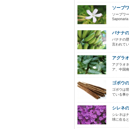
ソープ
ソープワ
Saponaria o
バナナ
バナナの歴
言われてい
アグラオ
アグラオ
ア、中国南
ゴボウ
ゴボウは
ている事か
シレネ
シレネは
球に在ると