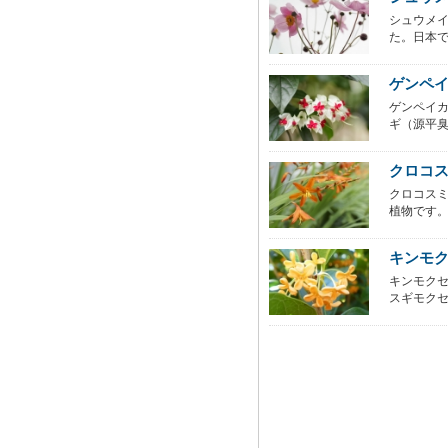
シュウメ
た。日本で
ゲンペ
ゲンペイカ
ギ（源平臭
クロコ
クロコス
植物です。
キンモ
キンモク
スギモクセ