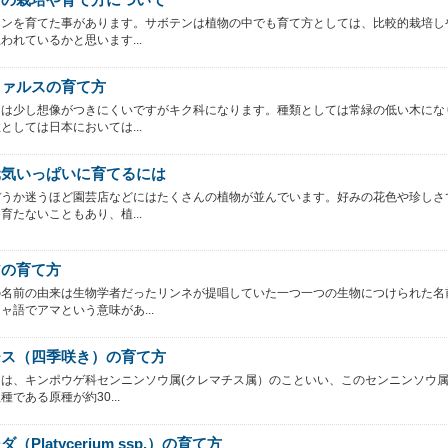
テンを育てた事があります。サボテンは植物の中でも育て方としては、比較的栽培し
われているかと思います...
ファルスの育て方
らは少し想像がつきにくいですがキク科になります。種類としては常緑の低い木にな
としては日本においては...
元気いっぱいに育てるには
ぼうか迷うほど園芸店などにはたくさんの植物が並んでいます。好みの花色や珍しさ
育たないこともあり、植...
アの育て方
の名前の由来は生物学者だったリンネが提唱していた一つ一つの生物につけられた名
ャ語でアマという意味があ...
チス（四季咲き）の育て方
スは、キンポウゲ科センニンソウ属(クレマチス属）のこといい、このセンニンソウ
種である原種が約30...
（Platycerium ssp.）の育て方