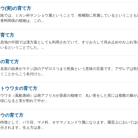
ウ(実)の育て方
系統では、ミカン科サンショウ属ということで、柑橘類に所属しているということも
香料関係の植物は、この...
の育て方
生息地の中国では漢方薬としても利用されていて、すりおろして痒み止めやかぶれ等
いるということでした。...
アの育て方
は名前の由来がラテン語のアザロスつまり乾燥という意味の言葉です。アザレアは乾
くことからこう名付けら...
ントウワタの育て方
トウワタ（風船唐綿）は南アフリカが原産の植物で、丸い形をした実には複数の棘が
頃になると実が割れて中か...
ソウの育て方
の特徴として、バラ目、マメ科、オヤマノエンドウ属になります。園芸上においては
分されます。生え方は多...