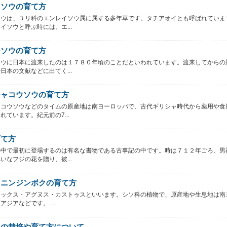
イソウの育て方
ソウは、ユリ科のエンレイソウ属に属する多年草です。タチアオイとも呼ばれていま
イソウと呼ぶ時には、エ...
チソウの育て方
ソウに日本に渡来したのは１７８０年頃のことだといわれています。渡来してからの
日本の文献などに出てく...
ジャコウソウの育て方
ャコウソウなどのタイムの原産地は南ヨーロッパで、古代ギリシャ時代から薬用や食
れています。紀元前の7...
育て方
の中で最初に登場するのは有名な書物である古事記の中です。時は７１２年ごろ、男
いなフジの花を贈り、彼...
ウニンジンボクの育て方
テックス・アグヌス・カストゥスといいます。シソ科の植物で、原産地や生息地は南
アジアなどです。 ...
ンの栽培や育て方について