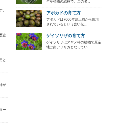
年草植物の総称で、この名...
す。
アボカドの育て方
アボカドは7000年以上前から栽培
されているという言い伝...
歴史
ゲイソリザの育て方
ゲイソリザはアヤメ科の植物で原産
地は南アフリカとなってい...
用と
神が
ヨー