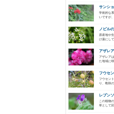
サンショ
学術的な
いですが、
ノビル
原産地や
け薬にして
アザレ
アザレア
た地域に咲
フウセ
フウセン
り、晩秋の
レブン
この植物
草として区