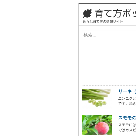
リーキ
ニンニク
です。焼き
スモモ
スモモに
ではカスピ