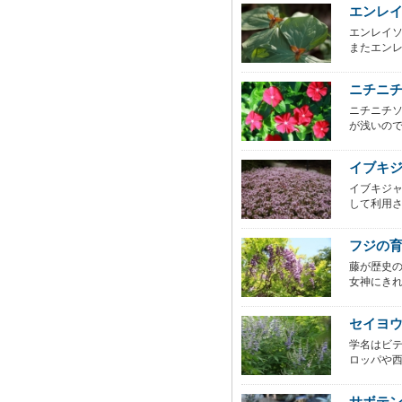
エンレ
エンレイ
またエンレ
ニチニ
ニチニチ
が浅いので
イブキ
イブキジ
して利用さ
フジの
藤が歴史
女神にきれ
セイヨ
学名はビ
ロッパや西
サボテ