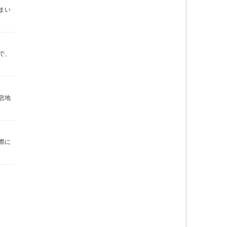
まい
で、
息地
際に