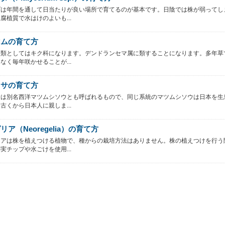
ダは年間を通して日当たりが良い場所で育てるのが基本です。日陰では株が弱ってし
腐植質で水はけのよいも...
マムの育て方
種類としてはキク科になります。デンドランセマ属に類することになります。多年草
なく毎年咲かせることが...
オサの育て方
サは別名西洋マツムシソウとも呼ばれるもので、同じ系統のマツムシソウは日本を生
古くから日本人に親しま...
ア（Neoregelia）の育て方
リアは株を植えつける植物で、種からの栽培方法はありません。株の植えつけを行う
実チップや水ごけを使用...