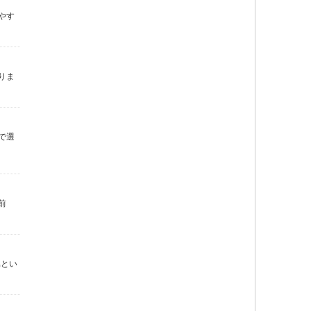
やす
りま
で選
前
属とい