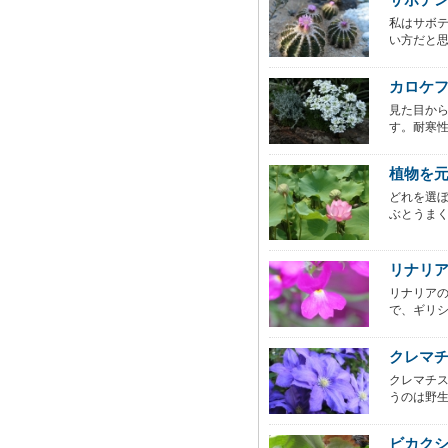
私はサボ
い方だと思
カロケ
見た目か
す。耐寒性
植物を
どれを選
ぶとうまく
リナリ
リナリア
で、ギリシ
クレマ
クレマチ
うのは野生
ビカクシダ