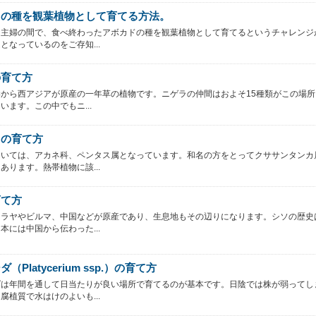
ドの種を観葉植物として育てる方法。
な主婦の間で、食べ終わったアボカドの種を観葉植物として育てるというチャレンジ
となっているのをご存知...
の育て方
から西アジアが原産の一年草の植物です。ニゲラの仲間はおよそ15種類がこの場所
います。この中でもニ...
スの育て方
ついては、アカネ科、ペンタス属となっています。和名の方をとってクササンタンカ
あります。熱帯植物に該...
育て方
マラヤやビルマ、中国などが原産であり、生息地もその辺りになります。シソの歴史
本には中国から伝わった...
（Platycerium ssp.）の育て方
ダは年間を通して日当たりが良い場所で育てるのが基本です。日陰では株が弱ってし
腐植質で水はけのよいも...