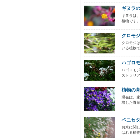
ギヌラ
ギヌラは
植物です。
クロモ
クロモジ
いる植物で
ハゴロ
ハゴロモ
ストラリア
植物の
現在は、
培した野菜
ペニセ
お米に関
ばれる植物