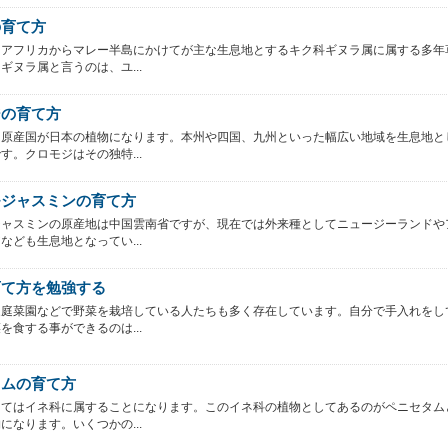
の育て方
、アフリカからマレー半島にかけてが主な生息地とするキク科ギヌラ属に属する多年
ギヌラ属と言うのは、ユ...
ジの育て方
は原産国が日本の植物になります。本州や四国、九州といった幅広い地域を生息地と
す。クロモジはその独特...
モジャスミンの育て方
ジャスミンの原産地は中国雲南省ですが、現在では外来種としてニュージーランドや
なども生息地となってい...
育て方を勉強する
家庭菜園などで野菜を栽培している人たちも多く存在しています。自分で手入れをし
を食する事ができるのは...
タムの育て方
してはイネ科に属することになります。このイネ科の植物としてあるのがペニセタム
になります。いくつかの...