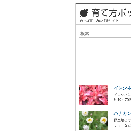
イレシ
イレシネ
約40～70
ハナカ
原産地は
ラワーなど