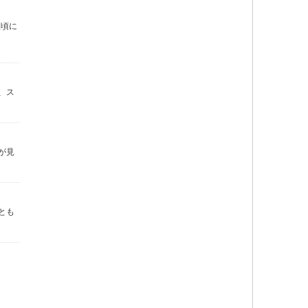
秋頃に
、ス
が見
とも