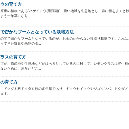
トウの育て方
原産の植物である”ハゲイトウ(葉鶏頭)”。暑い地域を生息地とし、春に種をまくと
まう一年草になり...
間で密かなブームとなっている栽培方法
婦の間で密かなブームとなっているのが、お金のかからない種取り栽培です。これは
ってきた野菜や果物のタ...
グラスの育て方
ーブが、原産地や生息地などがはっきりしているのに対して、レモングラスは野生種
ないために、原産がどこ...
ミの育て方
は、ドクダミ科ドクダミ族の多年草であり、ギョウセイソウやジゴクソバ、ドクダメ
います。