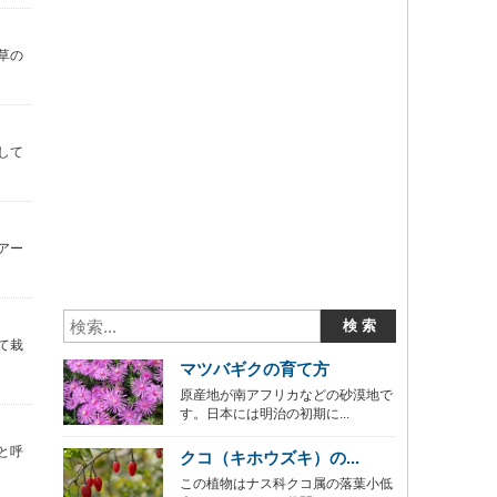
草の
して
アー
て栽
マツバギクの育て方
原産地が南アフリカなどの砂漠地で
す。日本には明治の初期に...
と呼
クコ（キホウズキ）の...
この植物はナス科クコ属の落葉小低