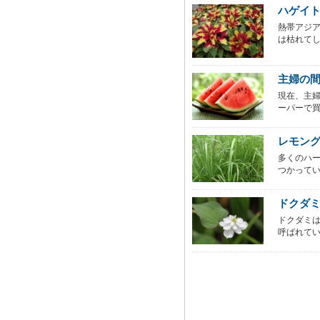
ハゲイ
熱帯アジア
は枯れてし
主婦の
現在、主
ーパーで買
レモン
多くのハ
つかってい
ドクダ
ドクダミ
呼ばれて