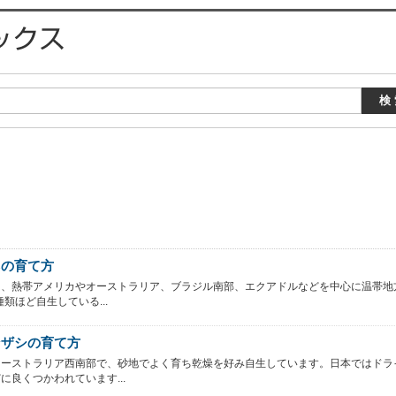
ネの育て方
は、熱帯アメリカやオーストラリア、ブラジル南部、エクアドルなどを中心に温帯地
種類ほど自生している...
ンザシの育て方
オーストラリア西南部で、砂地でよく育ち乾燥を好み自生しています。日本ではドラ
に良くつかわれています...