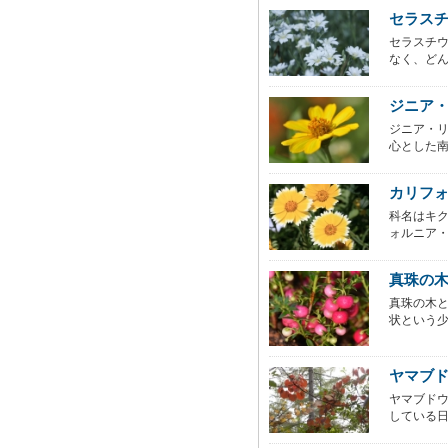
セラス
セラスチウ
なく、どん
ジニア
ジニア・
心とした南
カリフ
科名はキ
ォルニア・
真珠の
真珠の木
状という少
ヤマブ
ヤマブド
している日