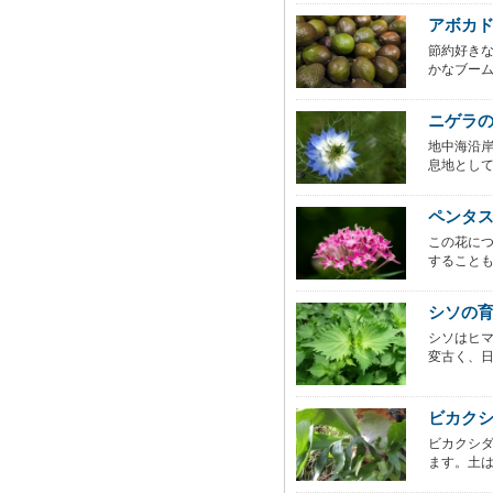
アボカ
節約好き
かなブーム
ニゲラ
地中海沿岸
息地として
ペンタ
この花に
することも
シソの
シソはヒ
変古く、日
ビカクシダ
ビカクシ
ます。土は