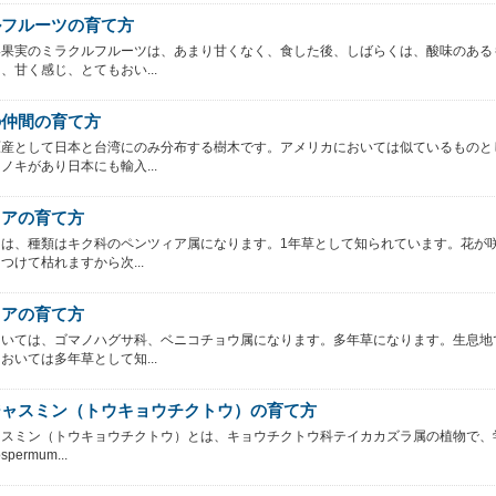
ルフルーツの育て方
い果実のミラクルフルーツは、あまり甘くなく、食した後、しばらくは、酸味のある
、甘く感じ、とてもおい...
の仲間の育て方
原産として日本と台湾にのみ分布する樹木です。アメリカにおいては似ているものと
ノキがあり日本にも輸入...
ィアの育て方
ては、種類はキク科のペンツィア属になります。1年草として知られています。花が
つけて枯れますから次...
ソアの育て方
ついては、ゴマノハグサ科、ベニコチョウ属になります。多年草になります。生息地
おいては多年草として知...
ジャスミン（トウキョウチクトウ）の育て方
ャスミン（トウキョウチクトウ）とは、キョウチクトウ科テイカカズラ属の植物で、
spermum...