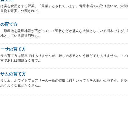
では実を食用とする野菜、「果菜」とされています。青果市場での取り扱いや、栄養
果物や果実に分類されて...
ロの育て方
は、原産地を乾燥地帯が広がっていて遊牧などが盛んな大陸としている樹木ですが、
地としている都道府県も...
オーサの育て方
ーサの育て方は簡単ではありませんが、難し過ぎるというほどでもありません。マメ
方であれば問題なく育て...
リサムの育て方
クリサム、ホワイトフェアリーの一番の特徴は何といってもその触り心地です。ドラ
思うような花がたくさん...