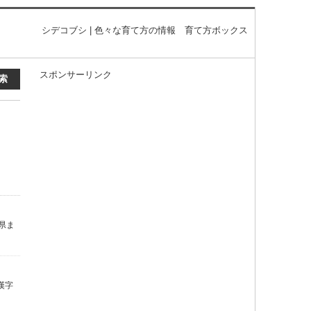
シデコブシ | 色々な育て方の情報 育て方ボックス
スポンサーリンク
県ま
漢字