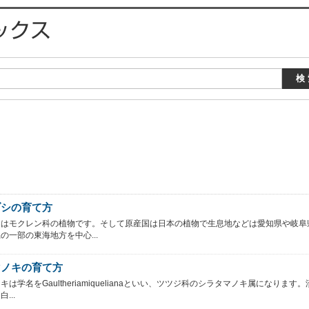
ブシの育て方
シはモクレン科の植物です。そして原産国は日本の植物で生息地などは愛知県や岐阜
の一部の東海地方を中心...
マノキの育て方
は学名をGaultheriamiquelianaといい、ツツジ科のシラタマノキ属になります。
...