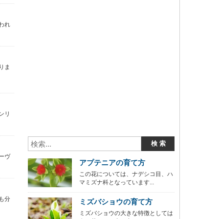
われ
りま
ンリ
ーヴ
アプテニアの育て方
この花については、ナデシコ目、ハ
マミズナ科となっています...
も分
ミズバショウの育て方
ミズバショウの大きな特徴としては