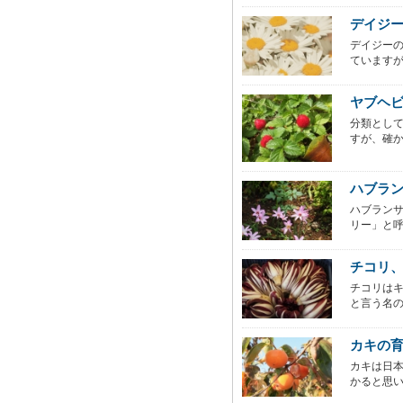
デイジ
デイジー
ていますが
ヤブヘ
分類とし
すが、確か
ハブラ
ハブラン
リー」と呼
チコリ
チコリは
と言う名の
カキの
カキは日
かると思い