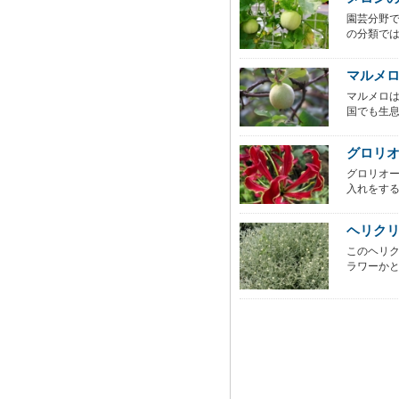
園芸分野
の分類では
マルメ
マルメロ
国でも生息
グロリ
グロリオ
入れをする
ヘリク
このヘリ
ラワーかと