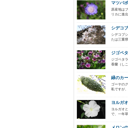
マツバ
原産地は
リカに進出
シデコ
シデコブ
たは三重県
ジゴペ
ジゴペタ
香蘭（しこ
緑のカ
ゴーヤの
私ですが、
ヨルガ
ヨルガオ
で、一年草
メロン