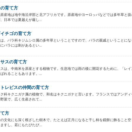
ーの育て方
の原産地は地中海沿岸部と北アフリカです。原産地やヨーロッパなどでは多年草と扱
、日本では夏越えが厳し...
ビイチゴの育て方
ては、バラ科キジムシロ属の多年草ということですので、バラの親戚ということにな
にバラには刺があるとい...
ンサスの育て方
サスは、中南米を原産とする植物です。生息地では雨の後に開花するために、「レイ
ばれることもあります。...
、トレビスの仲間の育て方
キク科キクニガナ属の植物で、和名はキクニガナと言います。フランスではアンディ
野菜で、広く生産されて...
育て方
本の文化にも深く根ざした樹木で、たとえば正月になると干し柿を鏡餅に飾ること空
ますし、若にもたびたび...