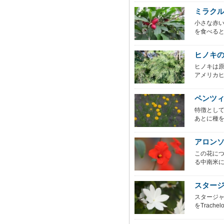
ミラク
小さな赤
を食べると
ヒノキ
ヒノキは
アメリカヒ
ペンツ
特徴とし
あとに種を
アロン
この花に
る中南米に
スター
スタージ
をTrachelo