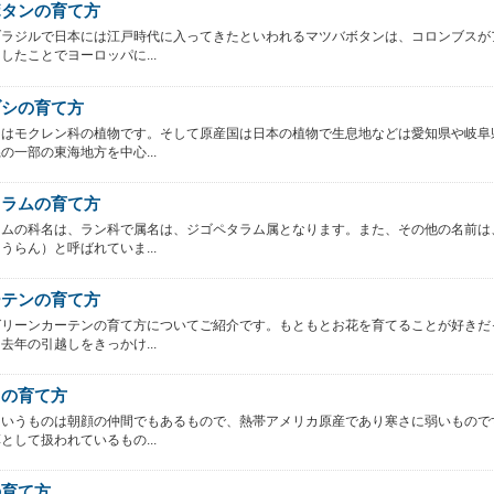
ボタンの育て方
ブラジルで日本には江戸時代に入ってきたといわれるマツバボタンは、コロンブスが
したことでヨーロッパに...
ブシの育て方
シはモクレン科の植物です。そして原産国は日本の植物で生息地などは愛知県や岐阜
の一部の東海地方を中心...
タラムの育て方
ラムの科名は、ラン科で属名は、ジゴペタラム属となります。また、その他の名前は
うらん）と呼ばれていま...
ーテンの育て方
グリーンカーテンの育て方についてご紹介です。もともとお花を育てることが好きだ
去年の引越しをきっかけ...
オの育て方
というものは朝顔の仲間でもあるもので、熱帯アメリカ原産であり寒さに弱いもので
として扱われているもの...
の育て方