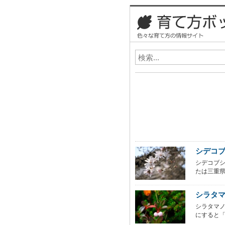
シデコ
シデコブ
たは三重県
シラタ
シラタマノキ
にすると「白