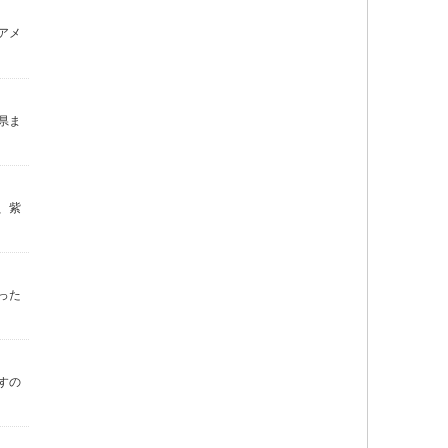
アメ
県ま
、紫
った
すの