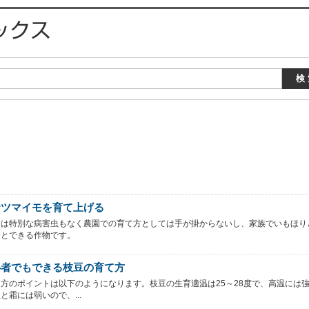
サツマイモを育て上げる
モは特別な病害虫もなく農園での育て方としては手が掛からないし、家族でいもほり
ことできる作物です。
心者でもできる枝豆の育て方
方のポイントは以下のようになります。枝豆の生育適温は25～28度で、高温には
と霜には弱いので、...