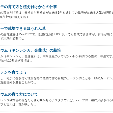
イモの育て方と植え付けからの仕事
の種まき時期は、春植えと秋植えが出来る1年を通しての栽培が出来る人気の野菜で
9月上旬に植えておく...
ターで栽培できるほうれん草
の生育適温は15～20°Cで、低温には強く0°C以下でも育成できますが、育ちが悪
で注意が必要で...
チウム（キンレンカ、金蓮花）の栽培
ウム（キンレンカ、金蓮花）は、南米原産のノウゼンハレン科のつる性の一年生です
から10月過ぎる頃ま...
ーテンを育てよう
ばし、何かに巻き付く性質を持つ植物で作る自然のカーテンのことを「緑のカーテン
直射日光を遮ることがで...
チウムの育て方について
オレンジや黄色の花をたくさん咲かせるナスタチウムは、ハーブの一種に分類される
ブと言えば、花が咲いた...