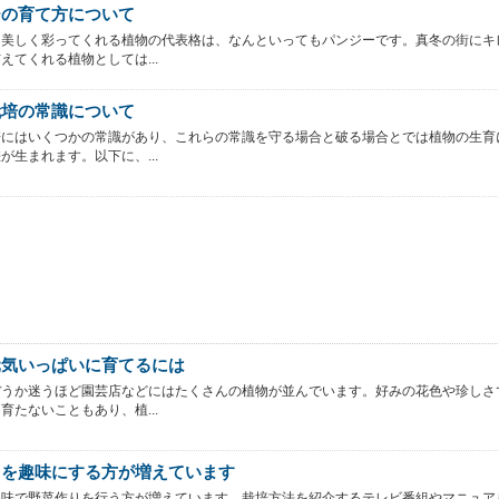
ーの育て方について
を美しく彩ってくれる植物の代表格は、なんといってもパンジーです。真冬の街にキ
えてくれる植物としては...
栽培の常識について
培にはいくつかの常識があり、これらの常識を守る場合と破る場合とでは植物の生育
が生まれます。以下に、...
元気いっぱいに育てるには
ぼうか迷うほど園芸店などにはたくさんの植物が並んでいます。好みの花色や珍しさ
育たないこともあり、植...
りを趣味にする方が増えています
趣味で野菜作りを行う方が増えています。栽培方法を紹介するテレビ番組やマニュア