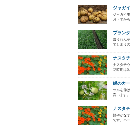
ジャガ
ジャガイモ
月下旬から
プラン
ほうれん草
てしまうの
ナスタ
ナスタチ
花時期は5月
緑のカ
ツルを伸
言います。
ナスタ
鮮やかな
です。ハー