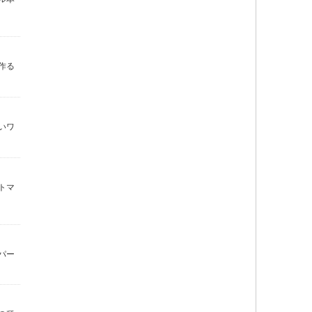
作る
いワ
トマ
パー