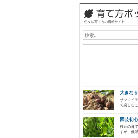
大きな
サツマイ
て楽しむ
園芸初
枝豆の育て
すが、低温