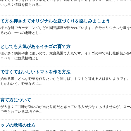
いち早く情報を得られる...
育て方を押さえてオリジナルな庭づくりを楽しみましょう
、様々な所でガーデニングなどの園芸講座が開かれています。自分オリジナルな庭を
るため、一つの趣味とし...
物としても人気があるイチゴの育て方
収穫が多く病気や虫に強いので、家庭菜園で人気です。イチゴの中でも比較的葉が多
ロベリーは観葉植物とし...
園で甘くておいしいトマトを作る方法
を始める際、どんな野菜を作りたいかと聞けば、トマトと答える人は多いようです。
もかわいく、野菜なのに...
の育て方について
粒が大きくて甘味が強いのが当たり前だと思っている人が少なくありませんが、スー
で売られている栽培イチ...
リップの栽培の仕方