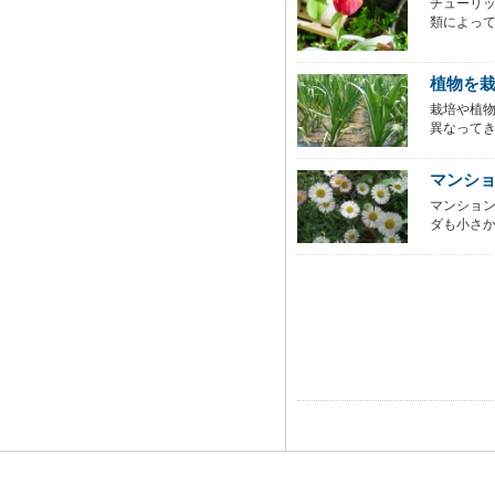
チューリ
類によって
植物を
栽培や植
異なってき
マンシ
マンショ
ダも小さか