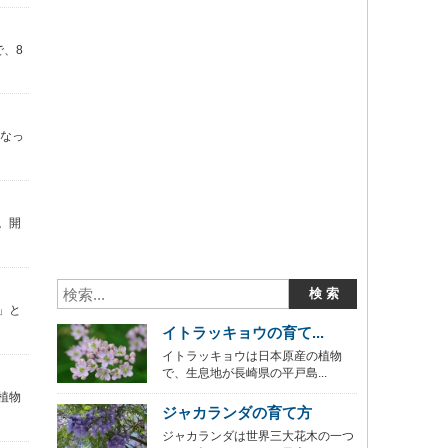
、8
くなっ
。開
」と
イトラッキョウの育て...
イトラッキョウは日本原産の植物
で、生息地が長崎県の平戸島...
植物
ジャカランダの育て方
ジャカランダは世界三大花木の一つ