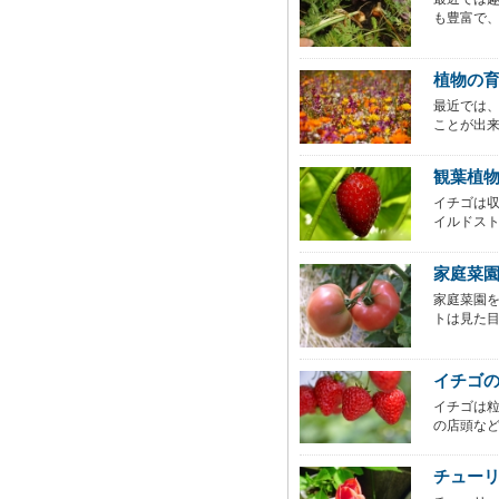
も豊富で、
植物の
最近では
ことが出来
観葉植
イチゴは
イルドスト
家庭菜
家庭菜園
トは見た目
イチゴ
イチゴは
の店頭など
チュー