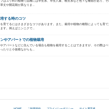
ップはユリ科の植物で品種には早生系、早生八重、晩生系など色々な種類があり、そ
草丈や開花期が異なりま...
栽培する時のコツ
物を育てるにはさまざまなコツがあります。また、栽培や植物の種類によっても育て
ます。例えばニンニクで...
ョンやアパートでの植物栽培
ンやアパートなどに住んでいる場合も植物を栽培することはできますが、その際はベ
ったりと小規模ながらも...
HOME
ご利用規約
プライバシーポリシー
サイト運営者