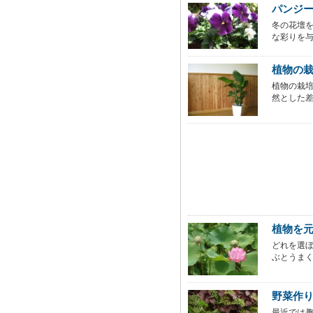
パンジ
冬の花壇
な彩りを与
植物の
植物の栽
然とした差
植物を
どれを選
ぶとうまく
野菜作
最近では