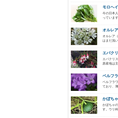
モロヘ
今の日本
っています
オルレ
オルレア
はまだ浅い
エパク
エパクリス
原産地は主
ベルフ
ベルフラ
ており、薄
かぼち
かぼちゃ
す。ウリ科