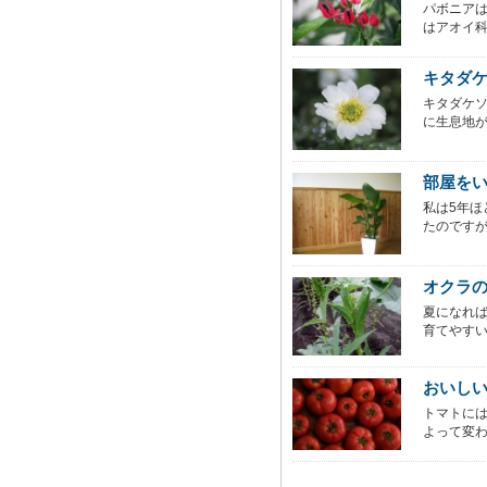
パボニア
はアオイ科
キタダ
キタダケ
に生息地が
部屋を
私は5年
たのですが
オクラ
夏になれ
育てやすい
おいし
トマトに
よって変わ