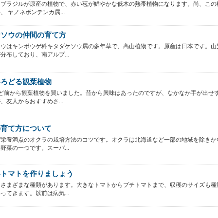
はブラジルが原産の植物で、赤い苞が鮮やかな低木の熱帯植物になります。尚、この
、 ヤノネボンテンカ属...
ケソウの仲間の育て方
ソウはキンポウゲ科キタダケソウ属の多年草で、高山植物です。原産は日本です。山
分布しており、南アルプ...
いろどる観葉植物
ほど前から観葉植物を買いました。昔から興味はあったのですが、なかなか手が出せ
、友人からおすすめさ...
の育て方について
ば栄養満点のオクラの栽培方法のコツです。オクラは北海道など一部の地域を除きか
野菜の一つです。スーパ...
いトマトを作りましょう
はさまざまな種類があります。大きなトマトからプチトマトまで、収穫のサイズも種
ってきます。以前は病気...