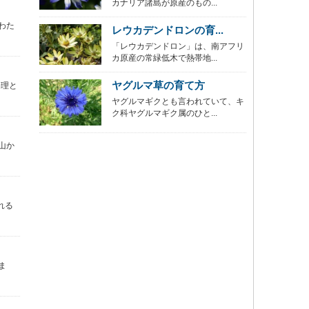
カナリア諸島が原産のもの...
わた
レウカデンドロンの育...
「レウカデンドロン」は、南アフリ
カ原産の常緑低木で熱帯地...
ヤグルマ草の育て方
料理と
ヤグルマギクとも言われていて、キ
ク科ヤグルマギク属のひと...
山か
れる
ま