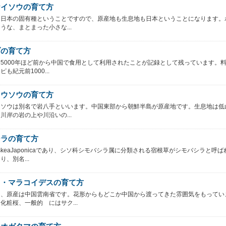
ケイソウの育て方
は日本の固有種ということですので、原産地も生息地も日本ということになります。
うな、まとまった小さな...
ブの育て方
5000年ほど前から中国で食用として利用されたことが記録として残っています。
も紀元前1000...
ョウソウの育て方
ウソウは別名で岩八手といいます。中国東部から朝鮮半島が原産地です。生息地は低
川岸の岩の上や川沿いの...
シラの育て方
iskeaJaponicaであり、シソ科シモバシラ属に分類される宿根草がシモバシラと呼ば
、別名...
ラ・マラコイデスの育て方
は、原産は中国雲南省です。花形からもどこか中国から渡ってきた雰囲気をもってい
化粧桜、一般的 にはサク...