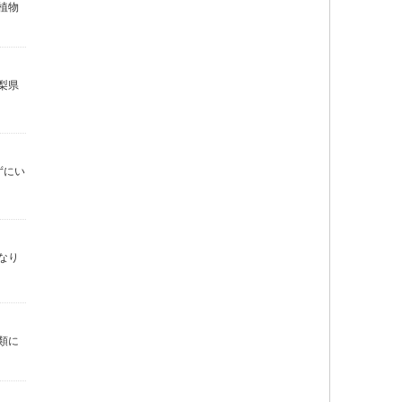
植物
梨県
ずにい
なり
類に