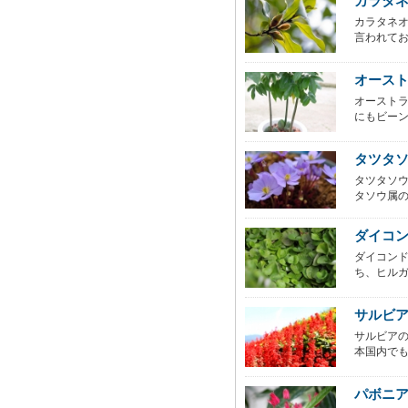
カラタ
カラタネオ
言われてお
オース
オーストラリ
にもビーンズ
タツタ
タツタソ
タソウ属の
ダイコ
ダイコン
ち、ヒルガ
サルビ
サルビア
本国内でも
パボニ