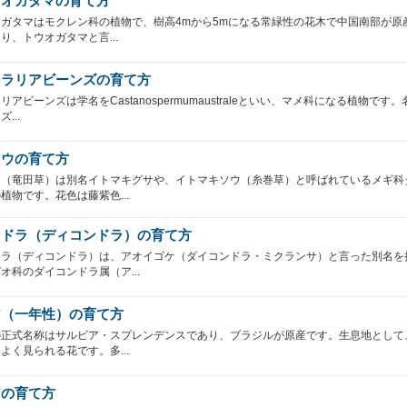
ネオガタマの育て方
ガタマはモクレン科の植物で、樹高4mから5mになる常緑性の花木で中国南部が原
り、トウオガタマと言...
トラリアビーンズの育て方
アビーンズは学名をCastanospermumaustraleといい、マメ科になる植物です。
...
ソウの育て方
ウ（竜田草）は別名イトマキグサや、イトマキソウ（糸巻草）と呼ばれているメギ科
植物です。花色は藤紫色...
ンドラ（ディコンドラ）の育て方
ドラ（ディコンドラ）は、アオイゴケ（ダイコンドラ・ミクランサ）と言った別名を
オ科のダイコンドラ属（ア...
ア（一年性）の育て方
の正式名称はサルビア・スプレンデンスであり、ブラジルが原産です。生息地として
よく見られる花です。多...
アの育て方