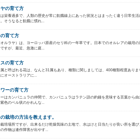
イヤの育て方
人は栄養過多で、人類の歴史が常に飢餓線上にあった状況とはまったく違う日常生活
。そうなると飢餓に慣れ...
アの育て方
（オルラヤ）は、ヨーロッパ原産のセリ科の一年草です。日本でのオルレアの栽培の
ですが、最近、急激に庭...
リスの育て方
属と呼ばれる花は、なんと31属もあり、種類に関しましては、400種類程度ありま
にオーストラリアに...
ラワーの育て方
ワーはカンパニュラの仲間で、カンパニュラはラテン語の釣鐘を意味する言葉から由
紫色のベル状のかれんな...
ゃの栽培の方法を教えます。
の栽培場所ですが、出来るだけ乾燥気味の土地で、水はけと日当たりが良い所を選び
の作物は連作障害が出やす...