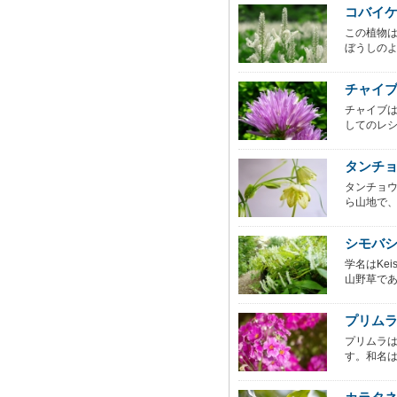
コバイ
この植物
ぼうしのよ
チャイ
チャイブは
してのレシピ
タンチ
タンチョ
ら山地で、
シモバ
学名はKe
山野草であり
プリム
プリムラ
す。和名は