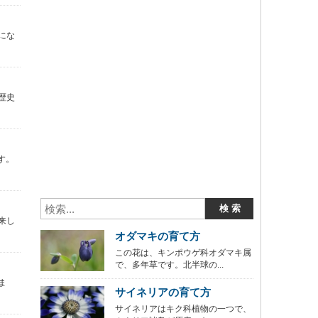
にな
歴史
す。
来し
オダマキの育て方
この花は、キンポウゲ科オダマキ属
で、多年草です。北半球の...
ま
サイネリアの育て方
サイネリアはキク科植物の一つで、