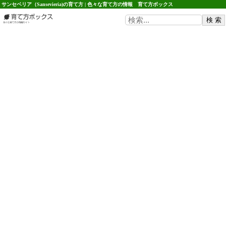
サンセベリア（Sansevieria)の育て方 | 色々な育て方の情報 育て方ボックス